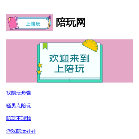
陪玩网
找陪玩步骤
骚男点陪玩
陪玩不理我
游戏陪玩娃娃