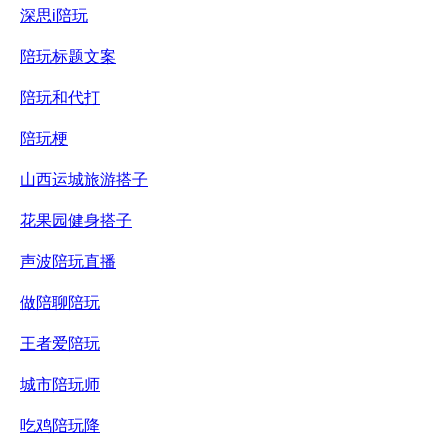
深思i陪玩
陪玩标题文案
陪玩和代打
陪玩梗
山西运城旅游搭子
花果园健身搭子
声波陪玩直播
做陪聊陪玩
王者爱陪玩
城市陪玩师
吃鸡陪玩降