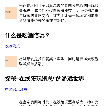
光遇陪玩团叶子以其温暖的氛围和热心的陪玩服
务著称，成员们不仅擅长游戏技巧，还特别注重
与玩家的情感交流，致力于让每一位玩家都能享
受到游戏带来的乐趣与陪伴。
什么是吃酒陪玩？
吃酒陪玩
吃酒陪玩是指在餐桌上喝酒，同时进行聊天或游
戏等娱乐活动。
探秘“在线陪玩渣总”的游戏世界
在线陪玩渣总
在当今的网络时代，在线陪玩逐渐成为一种新兴