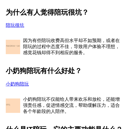
为什么有人觉得陪玩很坑？
陪玩很坑
因为有些陪玩收费高但水平却不如预期，或者在
陪玩的过程中态度不佳，导致用户体验不理想，
感觉花钱却得不到相应的服务。
小奶狗陪玩有什么好处？
小奶狗陪玩
小奶狗陪玩不仅能给人带来欢乐和放松，还能增
强责任感，促进情感交流，帮助缓解压力，适合
各个年龄段的人陪伴。