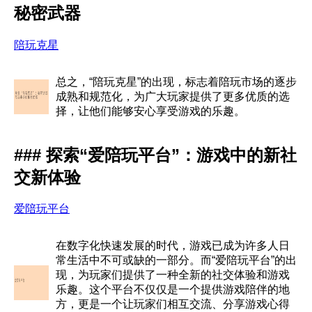
秘密武器
陪玩克星
总之，“陪玩克星”的出现，标志着陪玩市场的逐步
成熟和规范化，为广大玩家提供了更多优质的选
择，让他们能够安心享受游戏的乐趣。
### 探索“爱陪玩平台”：游戏中的新社
交新体验
爱陪玩平台
在数字化快速发展的时代，游戏已成为许多人日
常生活中不可或缺的一部分。而“爱陪玩平台”的出
现，为玩家们提供了一种全新的社交体验和游戏
乐趣。这个平台不仅仅是一个提供游戏陪伴的地
方，更是一个让玩家们相互交流、分享游戏心得