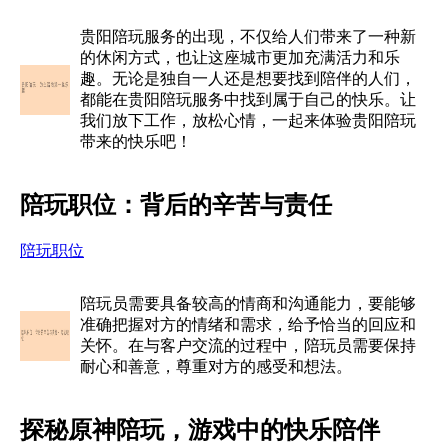
贵阳陪玩服务的出现，不仅给人们带来了一种新
的休闲方式，也让这座城市更加充满活力和乐
趣。无论是独自一人还是想要找到陪伴的人们，
都能在贵阳陪玩服务中找到属于自己的快乐。让
我们放下工作，放松心情，一起来体验贵阳陪玩
带来的快乐吧！
陪玩职位：背后的辛苦与责任
陪玩职位
陪玩员需要具备较高的情商和沟通能力，要能够
准确把握对方的情绪和需求，给予恰当的回应和
关怀。在与客户交流的过程中，陪玩员需要保持
耐心和善意，尊重对方的感受和想法。
探秘原神陪玩，游戏中的快乐陪伴