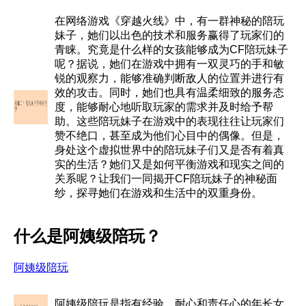
在网络游戏《穿越火线》中，有一群神秘的陪玩
妹子，她们以出色的技术和服务赢得了玩家们的
青睐。究竟是什么样的女孩能够成为CF陪玩妹子
呢？据说，她们在游戏中拥有一双灵巧的手和敏
锐的观察力，能够准确判断敌人的位置并进行有
效的攻击。同时，她们也具有温柔细致的服务态
度，能够耐心地听取玩家的需求并及时给予帮
助。这些陪玩妹子在游戏中的表现往往让玩家们
赞不绝口，甚至成为他们心目中的偶像。但是，
身处这个虚拟世界中的陪玩妹子们又是否有着真
实的生活？她们又是如何平衡游戏和现实之间的
关系呢？让我们一同揭开CF陪玩妹子的神秘面
纱，探寻她们在游戏和生活中的双重身份。
什么是阿姨级陪玩？
阿姨级陪玩
阿姨级陪玩是指有经验、耐心和责任心的年长女