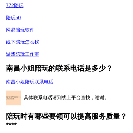
772陪玩
陪玩50
网易陪玩软件
线下陪玩怎么找
游戏陪玩工作室
南昌小姐陪玩的联系电话是多少？
南昌小姐陪玩联系电话
具体联系电话请到线上平台查找，谢谢。
陪玩时有哪些要领可以提高服务质量？
****