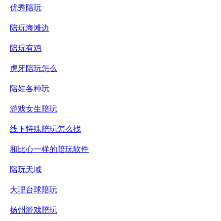
优秀陪玩
陪玩海滩边
陪玩有鸡
虎牙陪玩怎么
陪娃各种玩
游戏女生陪玩
线下特殊陪玩怎么找
和比心一样的陪玩软件
陪玩天域
大理台球陪玩
扬州游戏陪玩