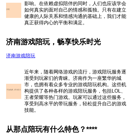
影响。在依赖虚拟陪伴的同时，人们也应该学会
如何真实的面对自己的情感和孤独。只有在建立
健康的人际关系和情感沟通的基础上，我们才能
真正获得内心的平衡和满足。
济南游戏陪玩，畅享快乐时光
济南游戏陪玩
近年来，随着网络游戏的流行，游戏陪玩服务逐
渐受到玩家们的青睐。济南作为一座繁华的城
市，也拥有着众多专业的游戏陪玩机构。这些机
构提供了各种各样的游戏陪玩服务，包括LOL、
王者荣耀等热门游戏。玩家可以通过这些服务，
享受到高水平的带玩服务，轻松提升自己的游戏
技能。
从那点陪玩有什么特色？****