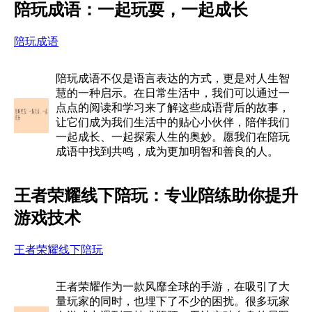
陪玩成语：一起玩耍，一起成长
陪玩成语
陪玩成语不仅是语言表达的方式，更是对人生智
慧的一种启示。在日常生活中，我们可以通过一
点点的阅读和学习来了解这些成语背后的故事，
让它们成为我们生活中的贴心小伙伴，陪伴我们
一起成长、一起探索人生的奥妙。愿我们在陪玩
成语中找到共鸣，成为更加明智和善良的人。
王者荣耀线下陪玩：专业陪练助你提升
游戏技术
王者荣耀线下陪玩
王者荣耀作为一款风靡全球的手游，在吸引了大
量玩家的同时，也埋下了不少的困扰。很多玩家