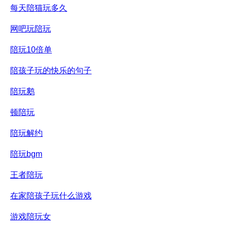
每天陪猫玩多久
网吧玩陪玩
陪玩10倍单
陪孩子玩的快乐的句子
陪玩鹅
顿陪玩
陪玩解约
陪玩bgm
王者陪玩
在家陪孩子玩什么游戏
游戏陪玩女