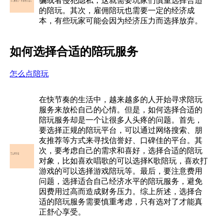
骗或者侵犯隐私，这就需要玩家们慎重选择合适
的陪玩。其次，雇佣陪玩也需要一定的经济成
本，有些玩家可能会因为经济压力而选择放弃。
如何选择合适的陪玩服务
怎么点陪玩
在快节奏的生活中，越来越多的人开始寻求陪玩
服务来放松自己的心情。但是，如何选择合适的
陪玩服务却是一个让很多人头疼的问题。首先，
要选择正规的陪玩平台，可以通过网络搜索、朋
友推荐等方式来寻找信誉好、口碑佳的平台。其
次，要考虑自己的需求和喜好，选择合适的陪玩
对象，比如喜欢唱歌的可以选择K歌陪玩，喜欢打
游戏的可以选择游戏陪玩等。最后，要注意费用
问题，选择适合自己经济水平的陪玩服务，避免
因费用过高而造成财务压力。综上所述，选择合
适的陪玩服务需要慎重考虑，只有选对了才能真
正舒心享受。