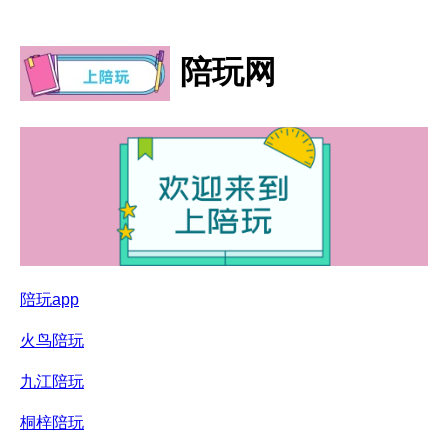
陪玩网
陪玩app
火鸟陪玩
九江陪玩
桐梓陪玩