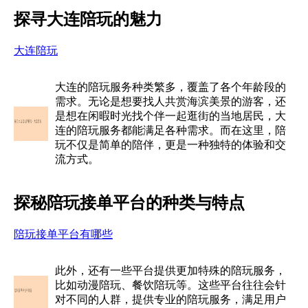
探寻大连陪玩的魅力
大连陪玩
大连的陪玩服务种类繁多，覆盖了各个年龄段的
需求。无论是想要找人共赏海滨美景的游客，还
是想在闲暇时光找个伴一起逛街的当地居民，大
连的陪玩服务都能满足各种需求。而在这里，陪
玩不仅是简单的陪伴，更是一种独特的体验和交
流方式。
探秘陪玩接单平台的种类与特点
陪玩接单平台有哪些
此外，还有一些平台提供更加特殊的陪玩服务，
比如动漫陪玩、餐饮陪玩等。这些平台往往会针
对不同的人群，提供专业的陪玩服务，满足用户