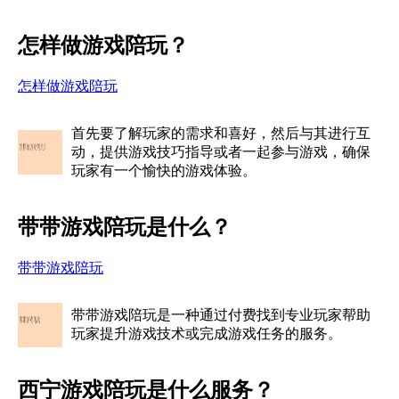
怎样做游戏陪玩？
怎样做游戏陪玩
首先要了解玩家的需求和喜好，然后与其进行互
动，提供游戏技巧指导或者一起参与游戏，确保
玩家有一个愉快的游戏体验。
带带游戏陪玩是什么？
带带游戏陪玩
带带游戏陪玩是一种通过付费找到专业玩家帮助
玩家提升游戏技术或完成游戏任务的服务。
西宁游戏陪玩是什么服务？