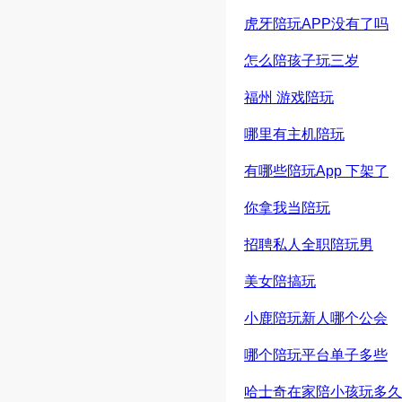
虎牙陪玩APP没有了吗
怎么陪孩子玩三岁
福州 游戏陪玩
哪里有主机陪玩
有哪些陪玩App 下架了
你拿我当陪玩
招聘私人全职陪玩男
美女陪搞玩
小鹿陪玩新人哪个公会
哪个陪玩平台单子多些
哈士奇在家陪小孩玩多久