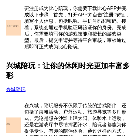
要注册成为比心陪玩，你需要下载比心APP并完
成以下步骤：首先，打开APP并点击“注册”按钮，
填写个人信息，包括昵称、手机号码和密码。接
着，系统会通过手机验证码验证你的身份。完成
后，你需要填写你的游戏技能和擅长的游戏类
型。最后，提交申请并等待平台审核，审核通过
后即可正式成为比心陪玩。
兴城陪玩：让你的休闲时光更加丰富多
彩
兴城陪玩
在兴城，陪玩服务不仅限于传统的游戏陪伴，还
包括了海滩活动、户外运动、旅游导览等多种形
式。无论是想在沙滩上晒太阳、体验水上运动，
还是在游戏厅中尽情挥洒汗水，陪玩者都能为你
提供专业、有趣的陪伴体验。通过这样的方式，