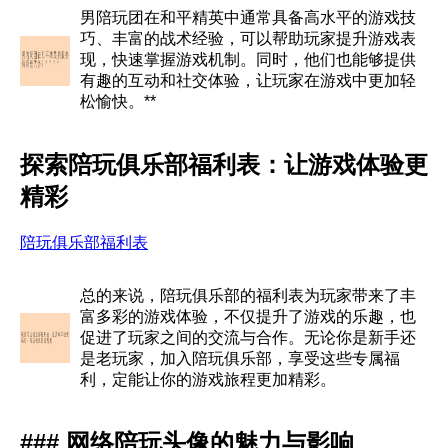
男陪玩团在和平精英中通常具备高水平的游戏技
巧、丰富的战术经验，可以帮助玩家提升游戏表
现，快速掌握游戏机制。同时，他们也能够提供
有趣的互动和社交体验，让玩家在游戏中更加轻
松愉快。**
探索陪玩俱乐部福利表：让游戏体验更
精彩
陪玩俱乐部福利表
总的来说，陪玩俱乐部的福利表为玩家带来了丰
富多彩的游戏体验，不仅提升了游戏的乐趣，也
促进了玩家之间的交流与合作。无论你是新手还
是老玩家，加入陪玩俱乐部，享受这些专属福
利，定能让你的游戏旅程更加精彩。
### 网络陪玩头像的魅力与影响