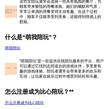
这些女陪玩通常会选择一些具有氛围的餐厅，为
顾客带来愉悦的用餐体验。她们的幽默和气质，
常常让单调的用餐变得生动有趣。在这个过程
中，顾客不仅能享受到美食，还能得到情感上的
慰藉。
什么是“萌我陪玩”？
萌我陪玩
“萌我陪玩”是一款提供在线陪玩服务的平台，用户
可以通过它找到志同道合的游戏伙伴，享受更有
趣的游戏体验。陪玩者通常会带来更多的欢乐和
互动，让玩家在娱乐过程中感受到轻松和乐趣。
怎么注册成为比心陪玩？**
怎么注册成为比心陪玩