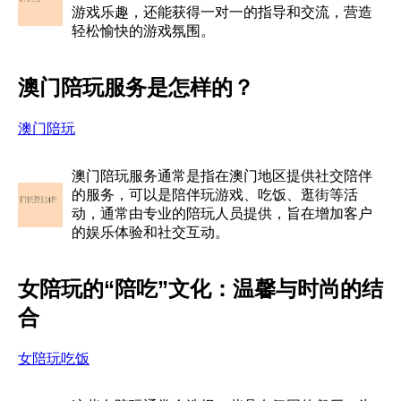
游戏乐趣，还能获得一对一的指导和交流，营造
轻松愉快的游戏氛围。
澳门陪玩服务是怎样的？
澳门陪玩
澳门陪玩服务通常是指在澳门地区提供社交陪伴
的服务，可以是陪伴玩游戏、吃饭、逛街等活
动，通常由专业的陪玩人员提供，旨在增加客户
的娱乐体验和社交互动。
女陪玩的“陪吃”文化：温馨与时尚的结
合
女陪玩吃饭