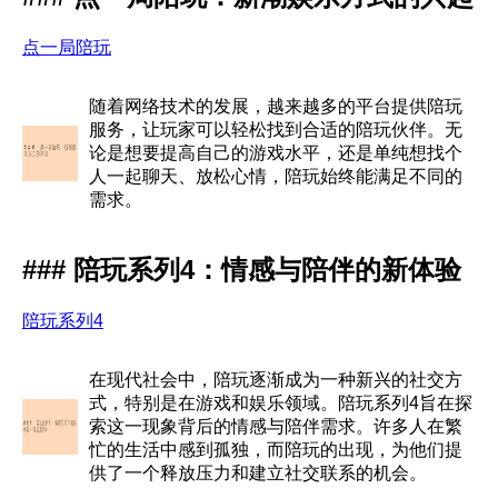
点一局陪玩
随着网络技术的发展，越来越多的平台提供陪玩
服务，让玩家可以轻松找到合适的陪玩伙伴。无
论是想要提高自己的游戏水平，还是单纯想找个
人一起聊天、放松心情，陪玩始终能满足不同的
需求。
### 陪玩系列4：情感与陪伴的新体验
陪玩系列4
在现代社会中，陪玩逐渐成为一种新兴的社交方
式，特别是在游戏和娱乐领域。陪玩系列4旨在探
索这一现象背后的情感与陪伴需求。许多人在繁
忙的生活中感到孤独，而陪玩的出现，为他们提
供了一个释放压力和建立社交联系的机会。