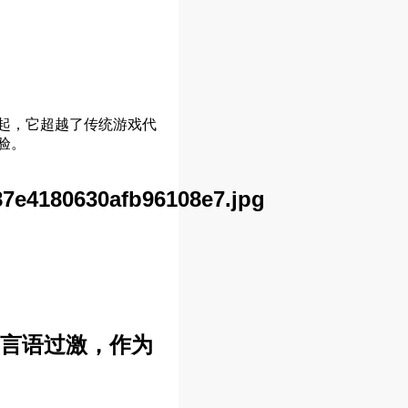
兴起，它超越了传统游戏代
验。
7e4180630afb96108e7.jpg
言语过激，作为