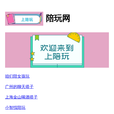
陪玩网
咱们陪女孩玩
广州的聊天搭子
上海金山喝酒搭子
小智找陪玩