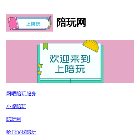
陪玩网
网吧陪玩服务
小虎陪玩
陪玩制
哈尔滨找陪玩