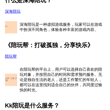
什么是深海陪玩？
深海陪玩
深海陪玩是一种虚拟游戏服务，玩家可以在游戏
中扮演不同角色，体验各种丰富的游戏内容。
《陪玩帮：打破孤独，分享快乐》
陪玩帮
在陪玩帮的平台上，用户可以选择自己喜欢的陪
玩对象，并按照自己的时间和需求预约服务。无
论是独自生活的老人，还是工作繁忙的年轻人，
都可以在这里找到适合自己的伙伴，共同度过愉
快的时光。
Kk陪玩是什么服务？