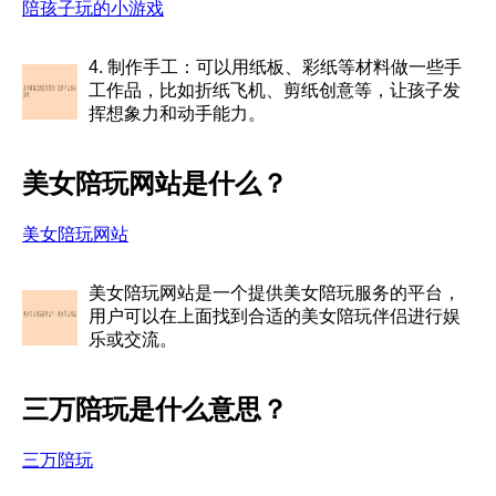
陪孩子玩的小游戏
4. 制作手工：可以用纸板、彩纸等材料做一些手
工作品，比如折纸飞机、剪纸创意等，让孩子发
挥想象力和动手能力。
美女陪玩网站是什么？
美女陪玩网站
美女陪玩网站是一个提供美女陪玩服务的平台，
用户可以在上面找到合适的美女陪玩伴侣进行娱
乐或交流。
三万陪玩是什么意思？
三万陪玩