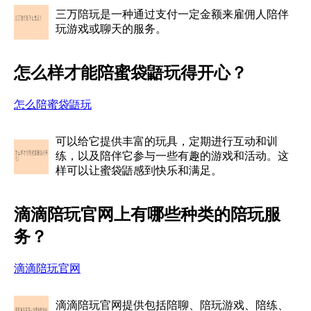
三万陪玩是一种通过支付一定金额来雇佣人陪伴
玩游戏或聊天的服务。
怎么样才能陪蜜袋鼯玩得开心？
怎么陪蜜袋鼯玩
可以给它提供丰富的玩具，定期进行互动和训
练，以及陪伴它参与一些有趣的游戏和活动。这
样可以让蜜袋鼯感到快乐和满足。
滴滴陪玩官网上有哪些种类的陪玩服
务？
滴滴陪玩官网
滴滴陪玩官网提供包括陪聊、陪玩游戏、陪练、