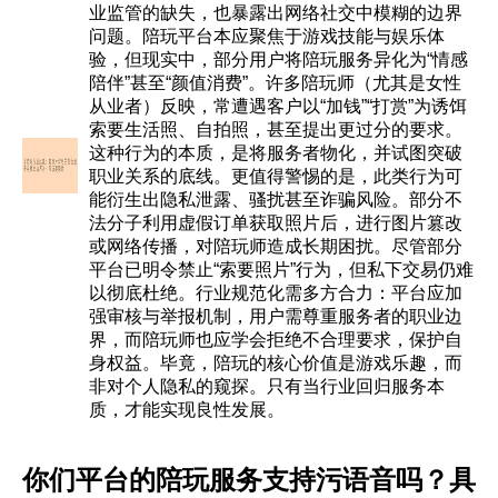
业监管的缺失，也暴露出网络社交中模糊的边界
问题。陪玩平台本应聚焦于游戏技能与娱乐体
验，但现实中，部分用户将陪玩服务异化为“情感
陪伴”甚至“颜值消费”。许多陪玩师（尤其是女性
从业者）反映，常遭遇客户以“加钱”“打赏”为诱饵
索要生活照、自拍照，甚至提出更过分的要求。
这种行为的本质，是将服务者物化，并试图突破
职业关系的底线。更值得警惕的是，此类行为可
能衍生出隐私泄露、骚扰甚至诈骗风险。部分不
法分子利用虚假订单获取照片后，进行图片篡改
或网络传播，对陪玩师造成长期困扰。尽管部分
平台已明令禁止“索要照片”行为，但私下交易仍难
以彻底杜绝。行业规范化需多方合力：平台应加
强审核与举报机制，用户需尊重服务者的职业边
界，而陪玩师也应学会拒绝不合理要求，保护自
身权益。毕竟，陪玩的核心价值是游戏乐趣，而
非对个人隐私的窥探。只有当行业回归服务本
质，才能实现良性发展。
你们平台的陪玩服务支持污语音吗？具