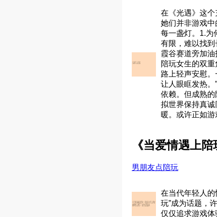
在《光遇》这个
她们并非游戏中
每一盏灯。1.
有限，难以找到
霞谷赛道旁加油
陪玩女生的双重
路上轻声安慰。
让人眼眶发热。
依赖。但成熟的
拟世界保持真诚
暖。或许正如游
《当爱情遇上陪
男朋友点陪玩
在当代年轻人的
玩”成为话题，
仅仅追求游戏体