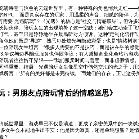
充满诗意与治愈的云端世界里，有一种特殊的角色悄然走红——她
的NPC，而是真实存在的玩家，用温柔的声音、细腻的陪伴，
为何需要“光遇陪玩”？《光遇》的核心是“社交与情感联结”，但许
长期伙伴。陪玩女生的出现填补了这一空缺：她们会主动牵手飞
打气，甚至只是静静地坐在晨岛听对方倾诉。这种“定制化陪伴”让
角色她们既是“导游”，熟悉每处烛光与隐藏彩蛋；也是“情绪树洞
一位陪玩女生坦言：“很多人需要的不是技巧，而是被在乎的感觉
”3.争议与边界陪玩服务也伴随争议：有人质疑商业化会玷污游
陪玩者往往恪守界限——“我们贩卖时间与善意，而非虚假情感。
同样重要。结语：光遇陪玩女生像星空中偶然交汇的光之子，用
戏所言：“所有的美好都是未完待续。”而她们的存在，正让这份
玩：男朋友点陪玩背后的情感迷思》
情感世界里，游戏早已不仅是消遣，更成了亲密关系中的一块试
许多女生会本能地生出不安：他是因为寂寞，还是单纯想赢？是
验？