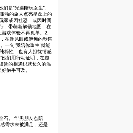
们是“光遇陪玩女生”。
为孤独的旅人点亮星盘上的
多玩家或因社恐，或因时间
行，带萌新解锁地图，在
游戏体验不再孤单。2.
”，在暴风眼或伊甸的献祭
。一句‘我陪你重生’就能
戏纯粹性，也有人担忧情感
”她们用行动证明，在虚
短暂的相遇织就长久的温
美好触手可及。
金石。当“男朋友点陪
情感需求未被满足，还是