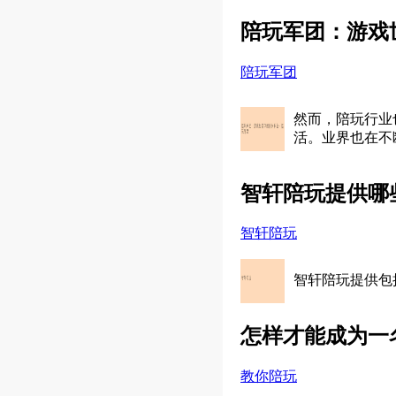
陪玩军团：游戏
陪玩军团
然而，陪玩行业
活。业界也在不
智轩陪玩提供哪
智轩陪玩
智轩陪玩提供包
怎样才能成为一
教你陪玩