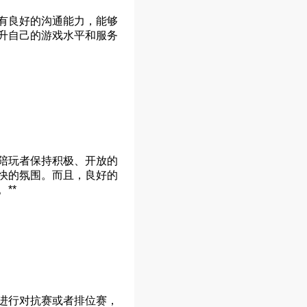
有良好的沟通能力，能够
升自己的游戏水平和服务
陪玩者保持积极、开放的
快的氛围。而且，良好的
**
进行对抗赛或者排位赛，