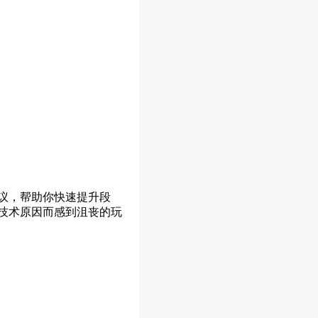
议，帮助你快速提升段
技术原因而感到沮丧的玩