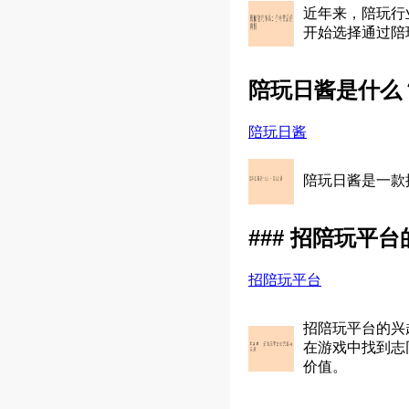
近年来，陪玩行
开始选择通过陪
陪玩日酱是什么
陪玩日酱
陪玩日酱是一款
### 招陪玩平
招陪玩平台
招陪玩平台的兴
在游戏中找到志
价值。