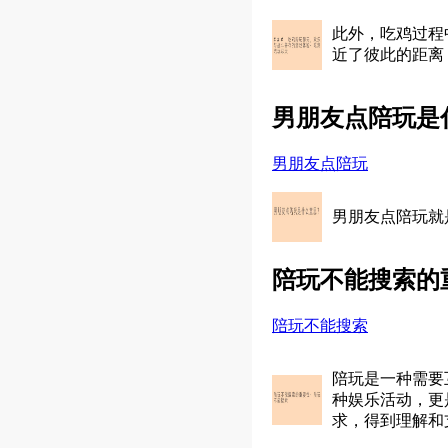
此外，吃鸡过程
近了彼此的距离
男朋友点陪玩是
男朋友点陪玩
男朋友点陪玩就
陪玩不能搜索的
陪玩不能搜索
陪玩是一种需要
种娱乐活动，更
求，得到理解和