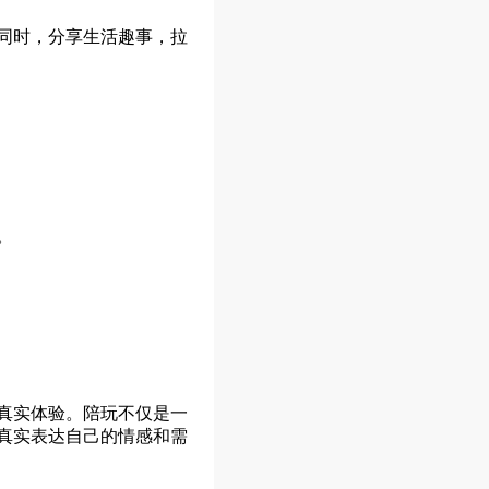
同时，分享生活趣事，拉
。
真实体验。陪玩不仅是一
真实表达自己的情感和需