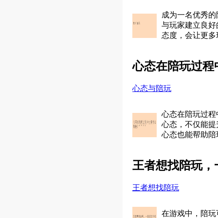
成为一名优秀的
与玩家建立良好
态度，会让更多
心态在陪玩过程中
心态与陪玩
心态在陪玩过程
心态，不仅能提
心态也能帮助陪
王者想找陪玩，
王者想找陪玩
在游戏中，陪玩