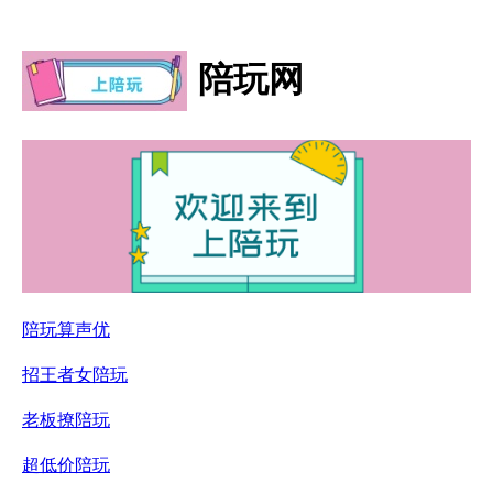
陪玩网
陪玩算声优
招王者女陪玩
老板撩陪玩
超低价陪玩