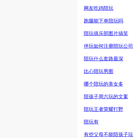
网友吃鸡陪玩
跑腿能下单陪玩吗
陪玩俱乐部图片搞笑
伴玩如何注册陪玩公司
陪玩什么套路最深
比心陪玩男图
哪个陪玩的美女多
陪孩子周六玩的文案
陪玩王者荣耀打野
陪玩有
有些父母不能陪孩子玩