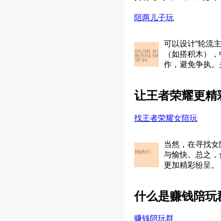
陪两儿子玩
可以设计“轮流
（如搭积木），
作，避免争执。
让王者荣耀更精
找王者荣耀女陪玩
当然，在寻找女
与愉快。总之，
更加精彩纷呈。
什么是赚钱陪玩群
赚钱陪玩群