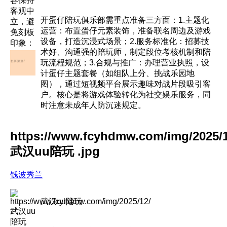
开蛋仔陪玩俱乐部需重点准备三方面：1.主题化
运营：布置蛋仔元素装饰，准备联名周边及游戏
设备，打造沉浸式场景；2.服务标准化：招募技
术好、沟通强的陪玩师，制定段位考核机制和陪
玩流程规范；3.合规与推广：办理营业执照，设
计蛋仔主题套餐（如组队上分、挑战乐园地
图），通过短视频平台展示趣味对战片段吸引客
户。核心是将游戏体验转化为社交娱乐服务，同
时注意未成年人防沉迷规定。
https://www.fcyhdmw.com/img/2025/1
武汉uu陪玩 .jpg
钱波秀兰
武汉uu陪玩