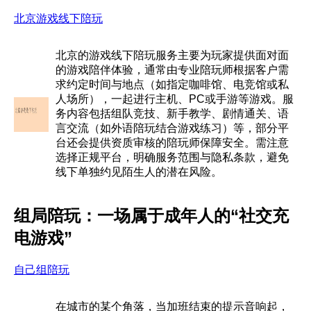
北京游戏线下陪玩
北京的游戏线下陪玩服务主要为玩家提供面对面
的游戏陪伴体验，通常由专业陪玩师根据客户需
求约定时间与地点（如指定咖啡馆、电竞馆或私
人场所），一起进行主机、PC或手游等游戏。服
务内容包括组队竞技、新手教学、剧情通关、语
言交流（如外语陪玩结合游戏练习）等，部分平
台还会提供资质审核的陪玩师保障安全。需注意
选择正规平台，明确服务范围与隐私条款，避免
线下单独约见陌生人的潜在风险。
组局陪玩：一场属于成年人的“社交充
电游戏”
自己组陪玩
在城市的某个角落，当加班结束的提示音响起，