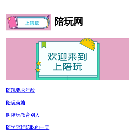
陪玩网
陪玩要求年龄
陪玩荷塘
叫陪玩教育别人
陪学陪玩陪吃的一天