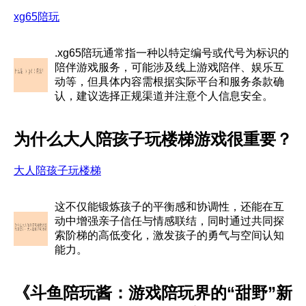
xg65陪玩
.xg65陪玩通常指一种以特定编号或代号为标识的
陪伴游戏服务，可能涉及线上游戏陪伴、娱乐互
动等，但具体内容需根据实际平台和服务条款确
认，建议选择正规渠道并注意个人信息安全。
为什么大人陪孩子玩楼梯游戏很重要？
大人陪孩子玩楼梯
这不仅能锻炼孩子的平衡感和协调性，还能在互
动中增强亲子信任与情感联结，同时通过共同探
索阶梯的高低变化，激发孩子的勇气与空间认知
能力。
《斗鱼陪玩酱：游戏陪玩界的“甜野”新