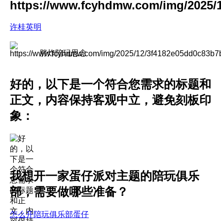
https://www.fcyhdmw.com/img/2025/
许桂英明
胖炸陪玩思念
好的，以下是一个符合您需求的标题和
正文，内容保持客观中立，避免刻板印
象：
我想开一家蛋仔派对主题的陪玩俱乐
部，需要做哪些准备？
怎么开陪玩俱乐部蛋仔