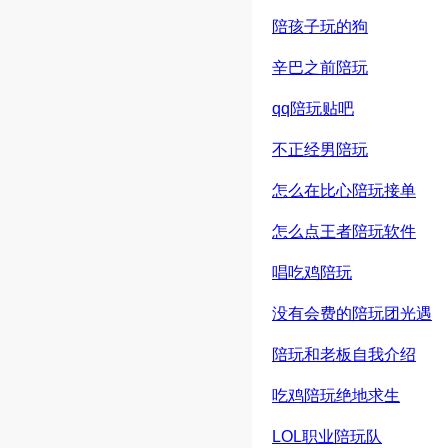
陪孩子玩的狗
辛巴之前陪玩
qq陪玩贴吧
不正经男陪玩
怎么在比心陪玩接单
怎么点王者陪玩软件
唱吃鸡陪玩
没有会费的陪玩团光遇
陪玩和老板自我介绍
吃鸡陪玩绝地求生
LOL职业陪玩队