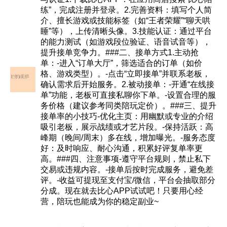
练”，完成注册并登录。2.完善资料：填写个人简
介、擅长游戏或技能标签（如“王者荣耀”“聊天哄
睡”等），上传清晰头像。3.技能认证：通过平台
的能力测试（如游戏段位验证、语音试音等），
提升接单竞争力。###二、接单方式1.主动抢
单：-进入“订单大厅”，筛选适合的订单（如价
格、游戏类型）。-点击“立即接单”并联系老板，
确认需求后开始服务。2.被动接单：-开通“在线接
单”功能，老板可直接私聊你下单。-设置合理的服
务价格（建议参考同类陪玩定价）。###三、提升
接单率的小技巧-优化主页：用幽默或专业的介绍
吸引老板，展示战绩或才艺片段。-保持活跃：高
峰期（晚间/周末）多在线，增加曝光。-服务态度
好：及时响应、耐心沟通，积累好评复单率更
高。###四、注意事项-遵守平台规则，禁止私下
交易或违规内容。-接单后按时完成服务，避免差
评。-收益可提现至支付宝/微信，平台会抽取部分
分成。现在就去比心APP试试吧！只要用心经
营，陪玩也能成为你的稳定副业~