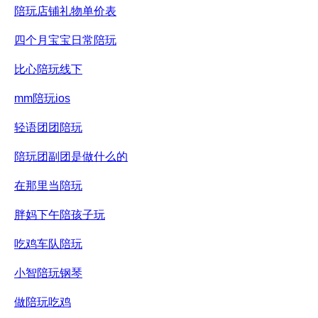
陪玩店铺礼物单价表
四个月宝宝日常陪玩
比心陪玩线下
mm陪玩ios
轻语团团陪玩
陪玩团副团是做什么的
在那里当陪玩
胖妈下午陪孩子玩
吃鸡车队陪玩
小智陪玩钢琴
做陪玩吃鸡