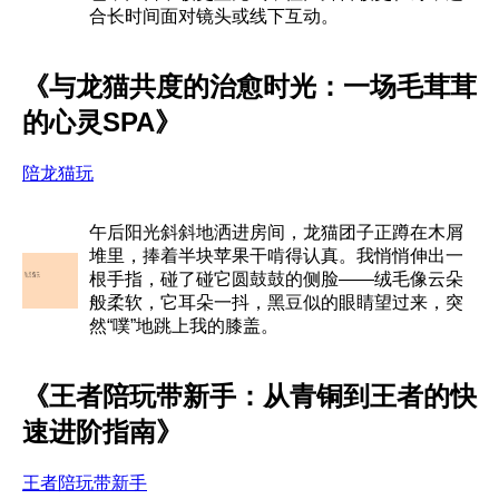
合长时间面对镜头或线下互动。
《与龙猫共度的治愈时光：一场毛茸茸
的心灵SPA》
陪龙猫玩
午后阳光斜斜地洒进房间，龙猫团子正蹲在木屑
堆里，捧着半块苹果干啃得认真。我悄悄伸出一
根手指，碰了碰它圆鼓鼓的侧脸——绒毛像云朵
般柔软，它耳朵一抖，黑豆似的眼睛望过来，突
然“噗”地跳上我的膝盖。
《王者陪玩带新手：从青铜到王者的快
速进阶指南》
王者陪玩带新手