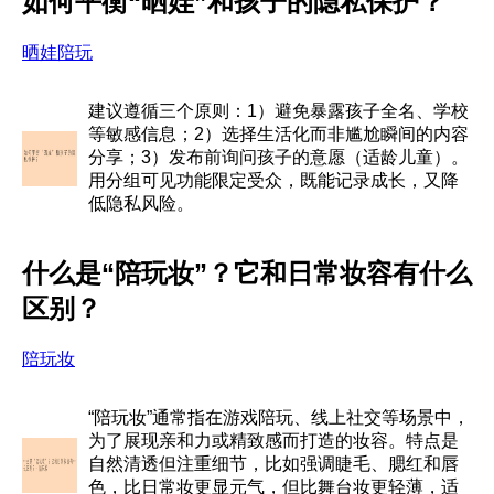
如何平衡“晒娃”和孩子的隐私保护？
晒娃陪玩
建议遵循三个原则：1）避免暴露孩子全名、学校
等敏感信息；2）选择生活化而非尴尬瞬间的内容
分享；3）发布前询问孩子的意愿（适龄儿童）。
用分组可见功能限定受众，既能记录成长，又降
低隐私风险。
什么是“陪玩妆”？它和日常妆容有什么
区别？
陪玩妆
“陪玩妆”通常指在游戏陪玩、线上社交等场景中，
为了展现亲和力或精致感而打造的妆容。特点是
自然清透但注重细节，比如强调睫毛、腮红和唇
色，比日常妆更显元气，但比舞台妆更轻薄，适