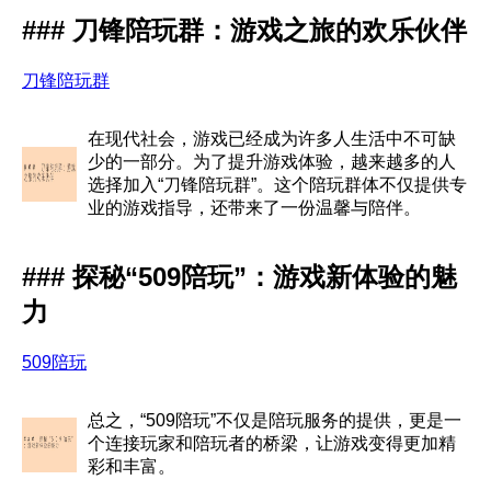
### 刀锋陪玩群：游戏之旅的欢乐伙伴
刀锋陪玩群
在现代社会，游戏已经成为许多人生活中不可缺
少的一部分。为了提升游戏体验，越来越多的人
选择加入“刀锋陪玩群”。这个陪玩群体不仅提供专
业的游戏指导，还带来了一份温馨与陪伴。
### 探秘“509陪玩”：游戏新体验的魅
力
509陪玩
总之，“509陪玩”不仅是陪玩服务的提供，更是一
个连接玩家和陪玩者的桥梁，让游戏变得更加精
彩和丰富。