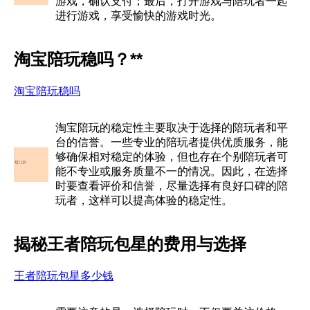
游戏，确认支付；最后，打开游戏与陪玩者一起
进行游戏，享受愉快的游戏时光。
淘宝陪玩稳吗？**
淘宝陪玩稳吗
淘宝陪玩的稳定性主要取决于选择的陪玩者和平
台的信誉。一些专业的陪玩者提供优质服务，能
够确保相对稳定的体验，但也存在个别陪玩者可
能不专业或服务质量不一的情况。因此，在选择
时要查看评价和信誉，尽量选择有良好口碑的陪
玩者，这样可以提高体验的稳定性。
揭秘王者陪玩包星的费用与选择
王者陪玩包星多少钱