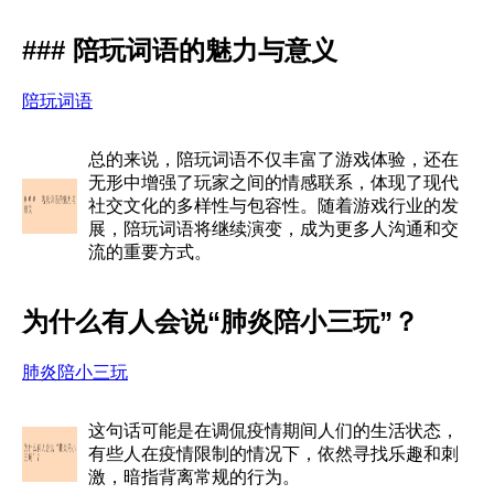
### 陪玩词语的魅力与意义
陪玩词语
总的来说，陪玩词语不仅丰富了游戏体验，还在
无形中增强了玩家之间的情感联系，体现了现代
社交文化的多样性与包容性。随着游戏行业的发
展，陪玩词语将继续演变，成为更多人沟通和交
流的重要方式。
为什么有人会说“肺炎陪小三玩”？
肺炎陪小三玩
这句话可能是在调侃疫情期间人们的生活状态，
有些人在疫情限制的情况下，依然寻找乐趣和刺
激，暗指背离常规的行为。