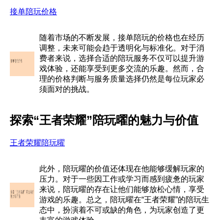
接单陪玩价格
随着市场的不断发展，接单陪玩的价格也在经历
调整，未来可能会趋于透明化与标准化。对于消
费者来说，选择合适的陪玩服务不仅可以提升游
戏体验，还能享受到更多交流的乐趣。然而，合
理的价格判断与服务质量选择仍然是每位玩家必
须面对的挑战。
探索“王者荣耀”陪玩曜的魅力与价值
王者荣耀陪玩曜
此外，陪玩曜的价值还体现在他能够缓解玩家的
压力。对于一些因工作或学习而感到疲惫的玩家
来说，陪玩曜的存在让他们能够放松心情，享受
游戏的乐趣。总之，陪玩曜在“王者荣耀”的陪玩生
态中，扮演着不可或缺的角色，为玩家创造了更