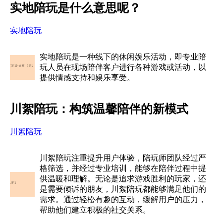
实地陪玩是什么意思呢？
实地陪玩
实地陪玩是一种线下的休闲娱乐活动，即专业陪
玩人员在现场陪伴客户进行各种游戏或活动，以
提供情感支持和娱乐享受。
川絮陪玩：构筑温馨陪伴的新模式
川絮陪玩
川絮陪玩注重提升用户体验，陪玩师团队经过严
格筛选，并经过专业培训，能够在陪伴过程中提
供温暖和理解。无论是追求游戏胜利的玩家，还
是需要倾诉的朋友，川絮陪玩都能够满足他们的
需求。通过轻松有趣的互动，缓解用户的压力，
帮助他们建立积极的社交关系。