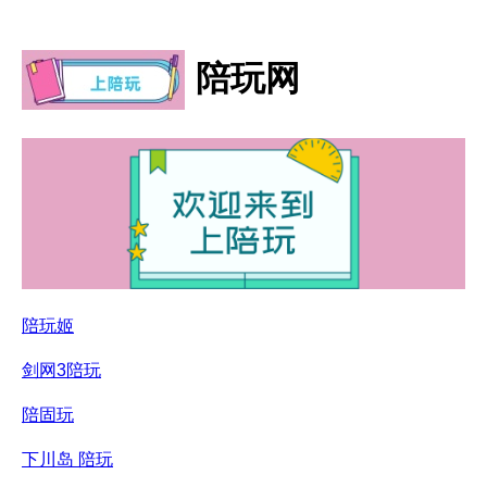
陪玩网
陪玩姬
剑网3陪玩
陪固玩
下川岛 陪玩