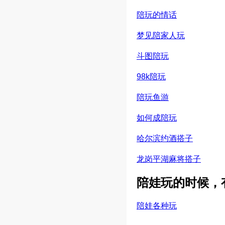
陪玩的情话
梦见陪家人玩
斗图陪玩
98k陪玩
陪玩鱼游
如何成陪玩
哈尔滨约酒搭子
龙岗平湖麻将搭子
陪娃玩的时候，有
陪娃各种玩