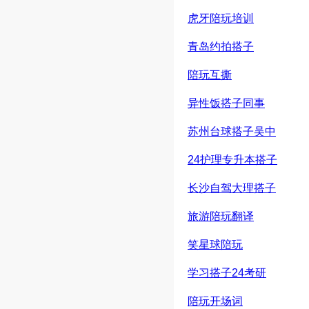
虎牙陪玩培训
青岛约拍搭子
陪玩互撕
异性饭搭子同事
苏州台球搭子吴中
24护理专升本搭子
长沙自驾大理搭子
旅游陪玩翻译
笑星球陪玩
学习搭子24考研
陪玩开场词