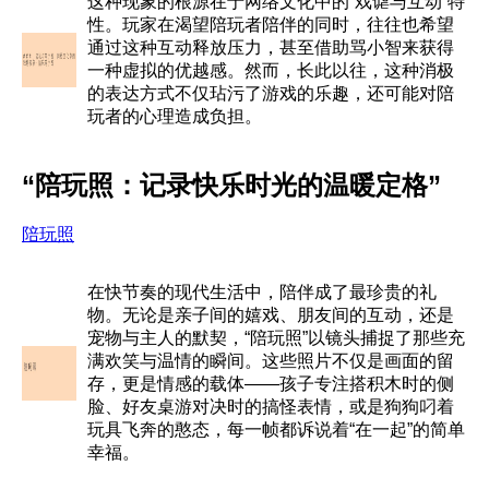
这种现象的根源在于网络文化中的“戏谑与互动”特
性。玩家在渴望陪玩者陪伴的同时，往往也希望
通过这种互动释放压力，甚至借助骂小智来获得
一种虚拟的优越感。然而，长此以往，这种消极
的表达方式不仅玷污了游戏的乐趣，还可能对陪
玩者的心理造成负担。
“陪玩照：记录快乐时光的温暖定格”
陪玩照
在快节奏的现代生活中，陪伴成了最珍贵的礼
物。无论是亲子间的嬉戏、朋友间的互动，还是
宠物与主人的默契，“陪玩照”以镜头捕捉了那些充
满欢笑与温情的瞬间。这些照片不仅是画面的留
存，更是情感的载体——孩子专注搭积木时的侧
脸、好友桌游对决时的搞怪表情，或是狗狗叼着
玩具飞奔的憨态，每一帧都诉说着“在一起”的简单
幸福。