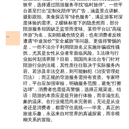
狭窄，选择通过陪游服务寻找“临时旅伴”。一些平
台甚至打出“定制化陪伴”的广告，涵盖景点讲解、
摄影跟拍、美食探店等“绿色服务”，满足游客对深
度体验的需求。2.暧昧标签下的隐患然而，部分
陪游服务却因缺乏监管而变味。某些平台以“高端
伴游”为名，实则暗藏色情交易；也有消费者反映
遭遇“中途加价”“安全威胁”等问题。更值得警惕的
是，一些不法分子利用陪游名义实施诈骗或性骚
扰，尤其是女性从业者常面临风险。3.法律与行
业如何划清界限？目前，我国尚未出台专门针对
陪游行业的法规，其性质往往取决于实际服务内
容。若涉及非法交易，则可能触犯《治安管理处
罚法》；而正规的导游服务需持有资质。专家呼
吁，平台应加强审核，明确服务范围，避免“打擦
边球”，消费者也需提高警惕，选择正规渠道。结
语：陪游的本质应是提升旅行体验，而非滋生乱
象的温床。在行业规范尚未完善前，无论是从业
者还是消费者，都需守住底线——毕竟，真正的
旅途乐趣，永远来自对世界的真诚探索，而非模
糊关系的冒险。