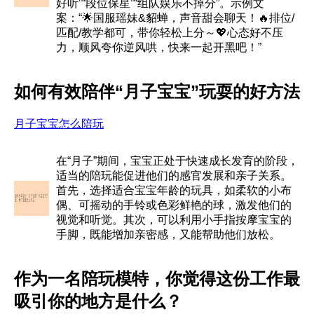
好听”“段位保星”“组队娱乐不掉分”。示例文
案：“🌟国服瑶妹&貂蝉，声音甜会聊天！🔥排位/
匹配/教学都可，带你轻松上分～💖心态好不压
力，顺风夸你逆风哄，快来一起开黑吧！”
如何有效陪伴“月子宝宝”玩耍的好方法
月子宝宝怎么陪玩
在“月子”期间，宝宝正处于快速成长发育的阶段，
适当的陪玩能促进他们的感官发展和亲子关系。
首先，选择适合宝宝年龄的玩具，如柔软的小布
偶、可摇动的手铃或色彩鲜艳的球，激发他们的
视觉和听觉。其次，可以利用小手指按摩宝宝的
手脚，既能增加亲密感，又能帮助他们放松。
作为一名陪玩模特，你觉得这份工作最
吸引你的地方是什么？