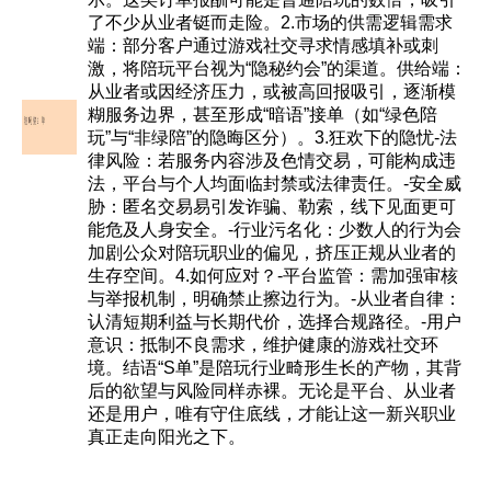
了不少从业者铤而走险。2.市场的供需逻辑需求
端：部分客户通过游戏社交寻求情感填补或刺
激，将陪玩平台视为“隐秘约会”的渠道。供给端：
从业者或因经济压力，或被高回报吸引，逐渐模
糊服务边界，甚至形成“暗语”接单（如“绿色陪
玩”与“非绿陪”的隐晦区分）。3.狂欢下的隐忧-法
律风险：若服务内容涉及色情交易，可能构成违
法，平台与个人均面临封禁或法律责任。-安全威
胁：匿名交易易引发诈骗、勒索，线下见面更可
能危及人身安全。-行业污名化：少数人的行为会
加剧公众对陪玩职业的偏见，挤压正规从业者的
生存空间。4.如何应对？-平台监管：需加强审核
与举报机制，明确禁止擦边行为。-从业者自律：
认清短期利益与长期代价，选择合规路径。-用户
意识：抵制不良需求，维护健康的游戏社交环
境。结语“S单”是陪玩行业畸形生长的产物，其背
后的欲望与风险同样赤裸。无论是平台、从业者
还是用户，唯有守住底线，才能让这一新兴职业
真正走向阳光之下。