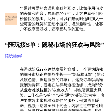
** 通过可爱的言语和幽默的互动，比如使用俏皮
的表情和声音，展现你的个性，让客户感受到轻
松愉快的氛围。此外，可以在陪玩时适时加入一
些可爱的玩笑和互动小游戏，增加趣味性，让客
户不仅享受游戏，还享受与你的互动。
“陪玩接S单：隐秘市场的狂欢与风险”
陪玩接s单
在游戏陪玩行业蓬勃发展的背后，一个更为隐秘
的细分市场正在悄然生长——“陪玩接S单”（即涉
及软色情、擦边服务的订单）。这类订单以高额
报酬为诱饵，游走在法律与道德边缘，成为部分
从业者难以抗拒的“灰色收入”，却也暗藏巨大风
险。1.什么是“S单”？“S单”通常指陪玩过程中，客
户要求超出常规游戏陪伴的服务，例如语音暧
昧、视频互动甚至线下约会，内容往往带有性暗
示。这类订单报酬可能是普通陪玩的数倍，吸引