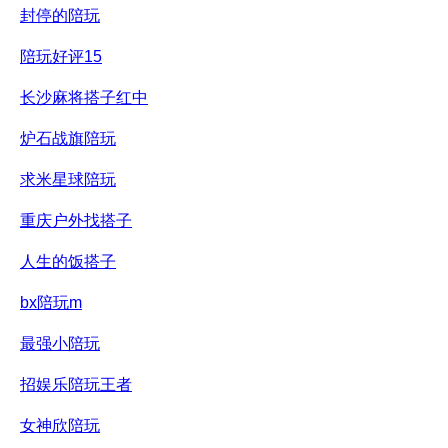
封停的陪玩
陪玩好评15
长沙麻将搭子红中
炉石战旗陪玩
求米星球陪玩
重庆户外找搭子
人生的饭搭子
bx陪玩m
最强小陪玩
招娱乐陪玩王者
女神欣陪玩