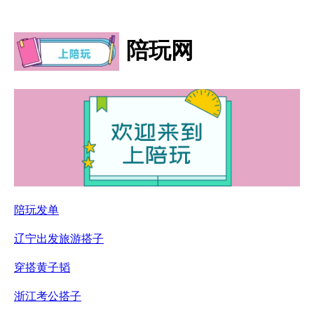
陪玩网
陪玩发单
辽宁出发旅游搭子
穿搭黄子韬
浙江考公搭子