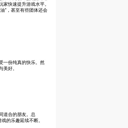
玩家快速提升游戏水平。
油”，甚至有些团体还会
受一份纯真的快乐。然
与美好。
同道合的朋友。总
游戏的乐趣延续不断。