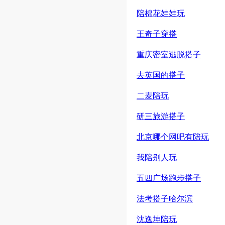
陪棉花娃娃玩
王奇子穿搭
重庆密室逃脱搭子
去英国的搭子
二麦陪玩
研三旅游搭子
北京哪个网吧有陪玩
我陪别人玩
五四广场跑步搭子
法考搭子哈尔滨
沈逸坤陪玩