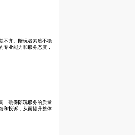
差不齐、陪玩者素质不稳
的专业能力和服务态度，
调，确保陪玩服务的质量
馈和投诉，从而提升整体