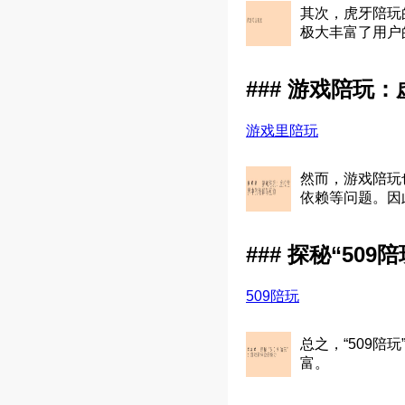
其次，虎牙陪玩
极大丰富了用户
### 游戏陪玩
游戏里陪玩
然而，游戏陪玩
依赖等问题。因
### 探秘“50
509陪玩
总之，“509
富。