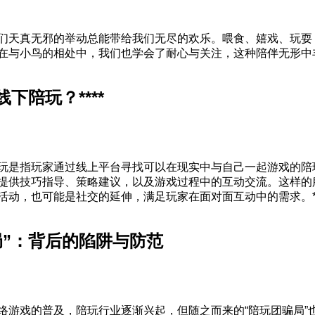
们天真无邪的举动总能带给我们无尽的欢乐。喂食、嬉戏、玩耍
在与小鸟的相处中，我们也学会了耐心与关注，这种陪伴无形中
下陪玩？****
玩是指玩家通过线上平台寻找可以在现实中与自己一起游戏的陪
提供技巧指导、策略建议，以及游戏过程中的互动交流。这样的
活动，也可能是社交的延伸，满足玩家在面对面互动中的需求。*
局”：背后的陷阱与防范
络游戏的普及，陪玩行业逐渐兴起，但随之而来的“陪玩团骗局”