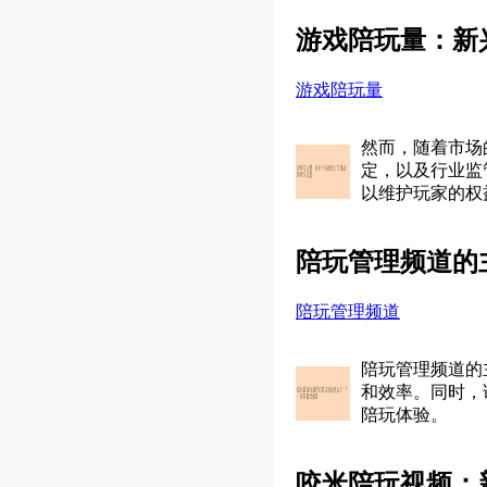
游戏陪玩量：新
游戏陪玩量
然而，随着市场
定，以及行业监
以维护玩家的权
陪玩管理频道的
陪玩管理频道
陪玩管理频道的
和效率。同时，
陪玩体验。
咬米陪玩视频：