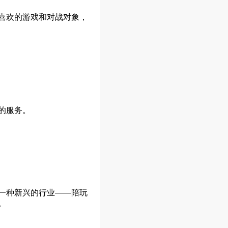
喜欢的游戏和对战对象，
的服务。
一种新兴的行业——陪玩
。