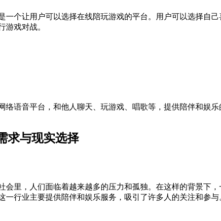
是一个让用户可以选择在线陪玩游戏的平台。用户可以选择自己
行游戏对战。
过网络语音平台，和他人聊天、玩游戏、唱歌等，提供陪伴和娱乐
需求与现实选择
社会里，人们面临着越来越多的压力和孤独。在这样的背景下，
这一行业主要提供陪伴和娱乐服务，吸引了许多人的关注和参与