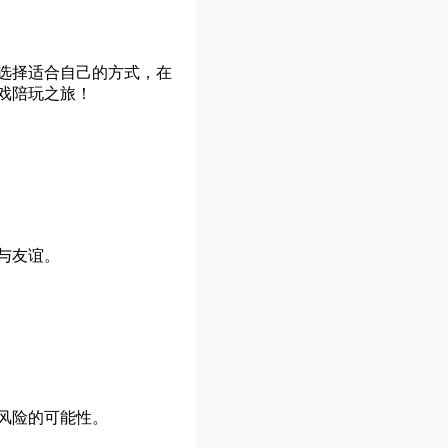
选择适合自己的方式，在
戏陪玩之旅！
与友谊。
风险的可能性。