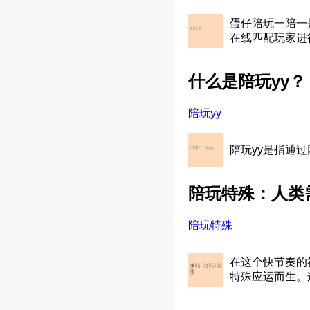
蛋仔陪玩一陪一
在线匹配玩家进
什么是陪玩yy？
陪玩yy
陪玩yy是指通
陪玩特殊：人类
陪玩特殊
在这个快节奏的
特殊应运而生。