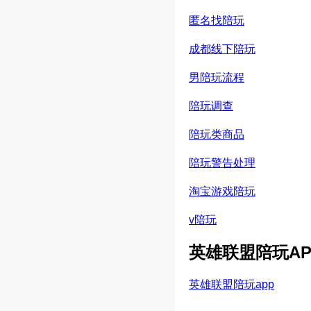
匿名找陪玩
成都线下陪玩
男陪玩流程
陪玩调查
陪玩类商品
陪玩警告处理
淘宝游戏陪玩
v陪玩
英雄联盟陪玩A
英雄联盟陪玩app