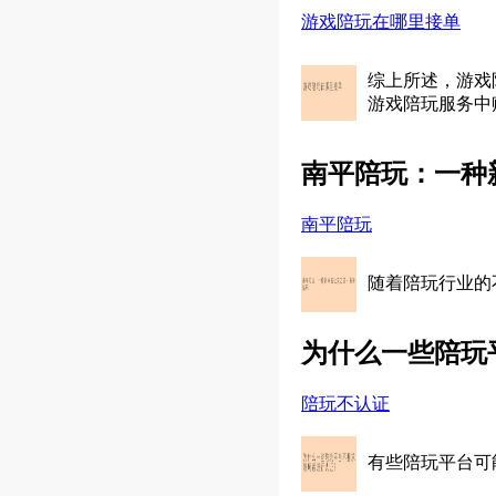
游戏陪玩在哪里接单
综上所述，游戏
游戏陪玩服务中
南平陪玩：一种
南平陪玩
随着陪玩行业的
为什么一些陪玩
陪玩不认证
有些陪玩平台可