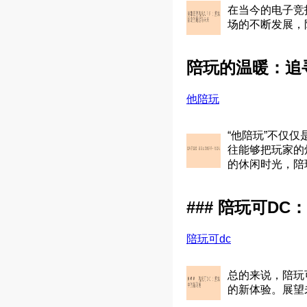
在当今的电子竞
场的不断发展，
陪玩的温暖：追
他陪玩
“他陪玩”不仅
往能够把玩家的
的休闲时光，陪
### 陪玩可D
陪玩可dc
总的来说，陪玩
的新体验。展望