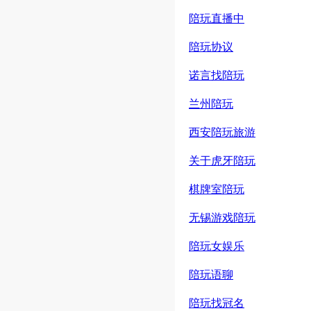
陪玩直播中
陪玩协议
诺言找陪玩
兰州陪玩
西安陪玩旅游
关于虎牙陪玩
棋牌室陪玩
无锡游戏陪玩
陪玩女娱乐
陪玩语聊
陪玩找冠名