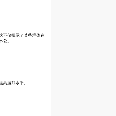
这不仅揭示了某些群体在
不公。
提高游戏水平。