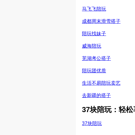
马飞飞陪玩
成都周末滑雪搭子
陪玩找妹子
威海陪玩
芜湖考公搭子
陪玩团优质
生活不易陪玩卖艺
去新疆的搭子
37块陪玩：轻
37块陪玩