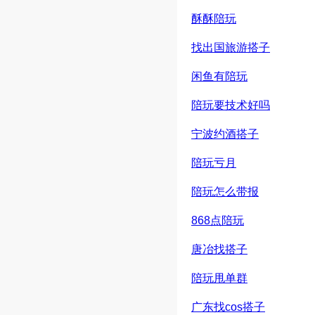
酥酥陪玩
找出国旅游搭子
闲鱼有陪玩
陪玩要技术好吗
宁波约酒搭子
陪玩亏月
陪玩怎么带报
868点陪玩
唐冶找搭子
陪玩甩单群
广东找cos搭子