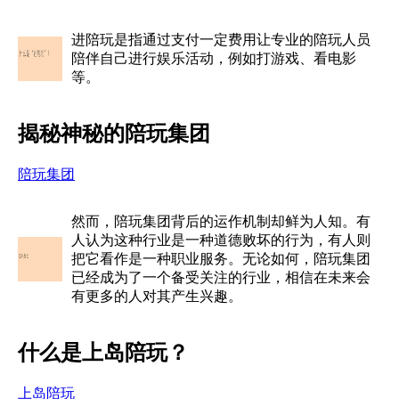
进陪玩是指通过支付一定费用让专业的陪玩人员
陪伴自己进行娱乐活动，例如打游戏、看电影
等。
揭秘神秘的陪玩集团
陪玩集团
然而，陪玩集团背后的运作机制却鲜为人知。有
人认为这种行业是一种道德败坏的行为，有人则
把它看作是一种职业服务。无论如何，陪玩集团
已经成为了一个备受关注的行业，相信在未来会
有更多的人对其产生兴趣。
什么是上岛陪玩？
上岛陪玩