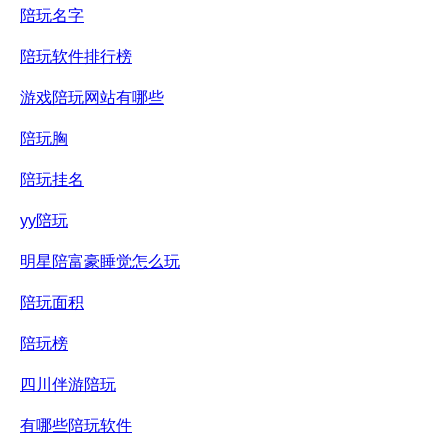
陪玩名字
陪玩软件排行榜
游戏陪玩网站有哪些
陪玩胸
陪玩挂名
yy陪玩
明星陪富豪睡觉怎么玩
陪玩面积
陪玩榜
四川伴游陪玩
有哪些陪玩软件