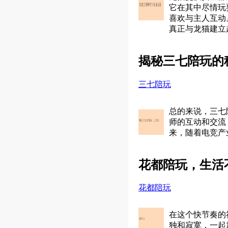
它在其中尽情玩
喜欢与主人互动
真正与龙猫建立
揭秘三七陪玩的
三七陪玩
总的来说，三七
师的互动和交流
来，随着电竞产
花都陪玩，生活
花都陪玩
在这个快节奏的
独和寂寞，一起