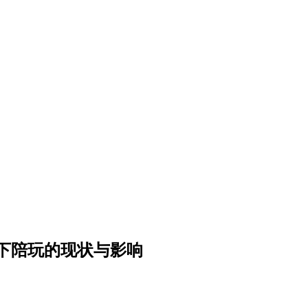
下陪玩的现状与影响