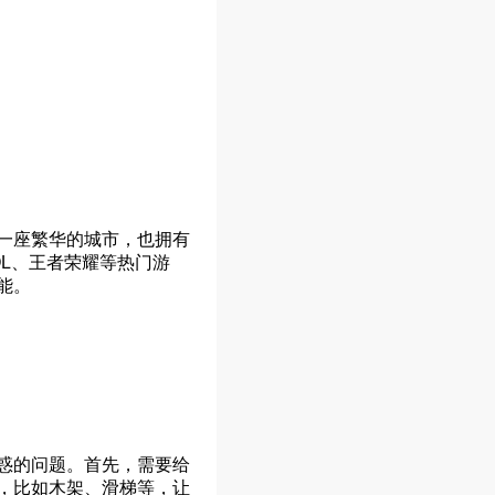
一座繁华的城市，也拥有
L、王者荣耀等热门游
能。
惑的问题。首先，需要给
，比如木架、滑梯等，让