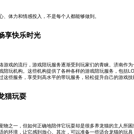
心、体力和情感投入，不是每个人都能够做到。
畅享快乐时光
络游戏的流行，游戏陪玩服务逐渐受到玩家们的青睐。济南作为
戏陪玩机构。这些机构提供了各种各样的游戏陪玩服务，包括LO
过这些服务，享受到高水平的带玩服务，轻松提升自己的游戏技
龙猫玩耍
宠物之一，但如何正确地陪伴它玩耍却是很多养龙猫的主人所困
适的环境，让它感到放心。其次，可以准备一些适合龙猫的玩具