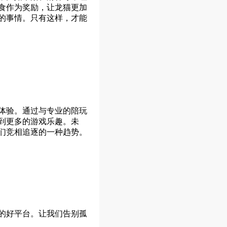
食作为奖励，让龙猫更加
的事情。只有这样，才能
体验。通过与专业的陪玩
到更多的游戏乐趣。未
们竞相追逐的一种趋势。
的好平台。让我们告别孤