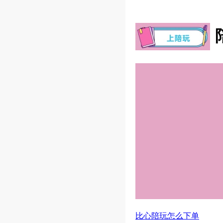
比心陪玩怎么下单