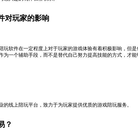
件对玩家的影响
陪玩软件在一定程度上对于玩家的游戏体验有着积极影响，但是
作为一个辅助手段，而不是替代自己努力提高技能的方式，才能
业的线上陪玩平台，致力于为玩家提供优质的游戏陪玩服务。
易？