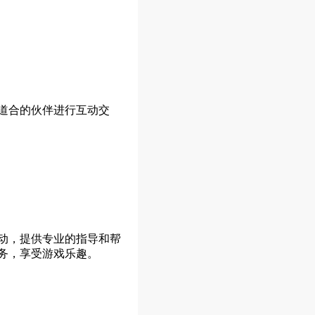
道合的伙伴进行互动交
动，提供专业的指导和帮
务，享受游戏乐趣。