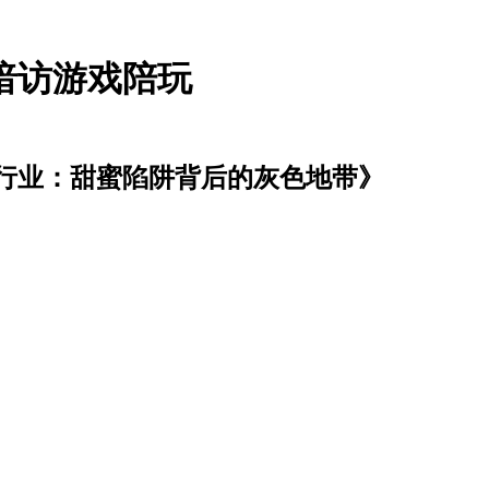
暗访游戏陪玩
行业：甜蜜陷阱背后的灰色地带》