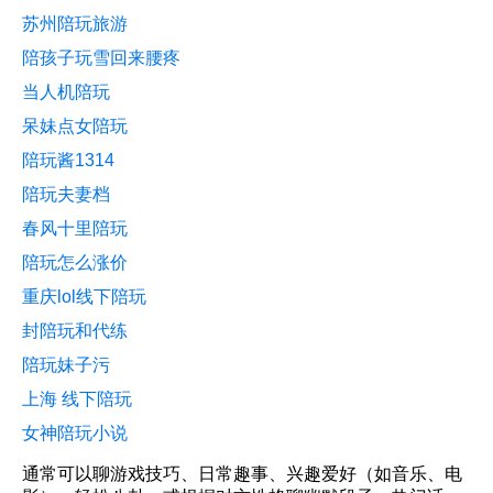
苏州陪玩旅游
陪孩子玩雪回来腰疼
当人机陪玩
呆妹点女陪玩
陪玩酱1314
陪玩夫妻档
春风十里陪玩
陪玩怎么涨价
重庆lol线下陪玩
封陪玩和代练
陪玩妹子污
上海 线下陪玩
女神陪玩小说
通常可以聊游戏技巧、日常趣事、兴趣爱好（如音乐、电