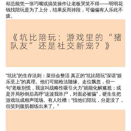
却总能凭一张巧嘴或搞笑操作让老板哭笑不得——明明花
钱找陪玩是为了上分，结果反而掉段，可偏偏有人乐此不
疲。
“坑比”的生存法则：菜但会整活 真正的“坑比陪玩”深谙“娱
乐至上”的真理。他们可能枪法随缘、走位飘忽，但一
句“老板别慌，我这叫战略性吸引火力”就能化解尴尬；或
是开局秒倒后高呼“这波我诈尸，对面必被骗”，硬生生把
游戏玩成相声现场。有人吐槽：“找他们陪玩，分是没了，
但笑到腹肌都练出来了。”