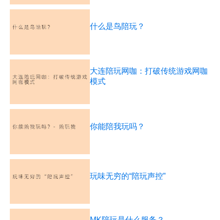
什么是鸟陪玩？
大连陪玩网咖：打破传统游戏网咖
模式
你能陪我玩吗？
玩味无穷的“陪玩声控”
MK陪玩是什么服务？