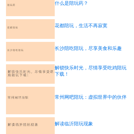
什么是陪玩药？
花都陪玩，生活不再寂寞
长沙陪吃陪玩，尽享美食和乐趣
解锁快乐时光，尽情享受吃鸡陪玩
下载！
常州网吧陪玩：虚拟世界中的伙伴
解读临沂陪玩现象