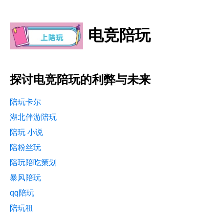
电竞陪玩
探讨电竞陪玩的利弊与未来
陪玩卡尔
湖北伴游陪玩
陪玩 小说
陪粉丝玩
陪玩陪吃策划
暴风陪玩
qq陪玩
陪玩租