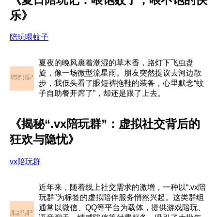
乐》
陪玩喂蚊子
夏夜的晚风裹着潮湿的草木香，路灯下飞虫盘
旋，像一场微型流星雨。朋友突然提议去河边散
步，我低头看了眼短裤拖鞋的装备，心里默念“蚊
子自助餐开席了”，却还是跟了上去。
《揭秘“.vx陪玩群”：虚拟社交背后的
狂欢与隐忧》
vx陪玩群
近年来，随着线上社交需求的激增，一种以“.vx陪
玩群”为标签的虚拟陪伴服务悄然兴起。这类群组
通常以微信、QQ等平台为载体，提供游戏陪玩、