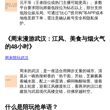
元不等（王者段位或热门主播可能更高）。多数
平台要求陪玩师最低段位为钻石以上，部分支持
低段位娱乐局。可通过“比心”“捞月狗”等APP或本
地电竞群下单，需注意确认账号安全和隐私保
护。
《周末漫游武汉：江风、美食与烟火气
的48小时》
周末陪玩武汉
周末的武汉，是一座适合用脚步丈量的城市。清
晨从一碗热辣鲜香的「热干面」开始，芝麻酱裹
着碱水面，配上一杯蛋酒，瞬间唤醒味蕾。接着
跳上轮渡，迎着江风横渡长江，看两岸的汉口老
建筑与武昌现代高楼交错，仿佛穿越时空。
什么是陪玩抢单语？