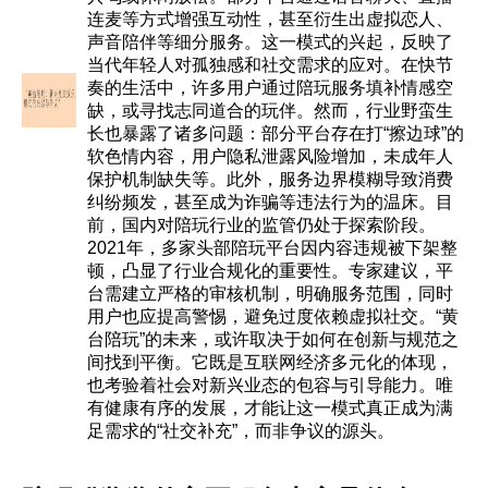
连麦等方式增强互动性，甚至衍生出虚拟恋人、
声音陪伴等细分服务。这一模式的兴起，反映了
当代年轻人对孤独感和社交需求的应对。在快节
奏的生活中，许多用户通过陪玩服务填补情感空
缺，或寻找志同道合的玩伴。然而，行业野蛮生
长也暴露了诸多问题：部分平台存在打“擦边球”的
软色情内容，用户隐私泄露风险增加，未成年人
保护机制缺失等。此外，服务边界模糊导致消费
纠纷频发，甚至成为诈骗等违法行为的温床。目
前，国内对陪玩行业的监管仍处于探索阶段。
2021年，多家头部陪玩平台因内容违规被下架整
顿，凸显了行业合规化的重要性。专家建议，平
台需建立严格的审核机制，明确服务范围，同时
用户也应提高警惕，避免过度依赖虚拟社交。“黄
台陪玩”的未来，或许取决于如何在创新与规范之
间找到平衡。它既是互联网经济多元化的体现，
也考验着社会对新兴业态的包容与引导能力。唯
有健康有序的发展，才能让这一模式真正成为满
足需求的“社交补充”，而非争议的源头。