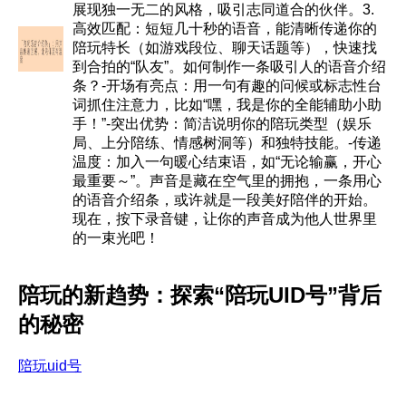
展现独一无二的风格，吸引志同道合的伙伴。3.
高效匹配：短短几十秒的语音，能清晰传递你的
陪玩特长（如游戏段位、聊天话题等），快速找
到合拍的“队友”。如何制作一条吸引人的语音介绍
条？-开场有亮点：用一句有趣的问候或标志性台
词抓住注意力，比如“嘿，我是你的全能辅助小助
手！”-突出优势：简洁说明你的陪玩类型（娱乐
局、上分陪练、情感树洞等）和独特技能。-传递
温度：加入一句暖心结束语，如“无论输赢，开心
最重要～”。声音是藏在空气里的拥抱，一条用心
的语音介绍条，或许就是一段美好陪伴的开始。
现在，按下录音键，让你的声音成为他人世界里
的一束光吧！
陪玩的新趋势：探索“陪玩UID号”背后
的秘密
陪玩uid号