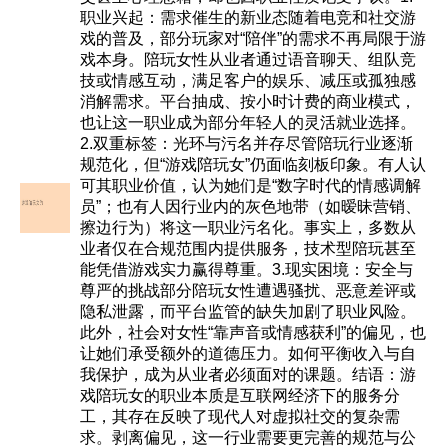
职业兴起：需求催生的新业态随着电竞和社交游
戏的普及，部分玩家对“陪伴”的需求不再局限于游
戏本身。陪玩女性从业者通过语音聊天、组队竞
技或情感互动，满足客户的娱乐、减压或孤独感
消解需求。平台抽成、按小时计费的商业模式，
也让这一职业成为部分年轻人的灵活就业选择。
2.双重标签：光环与污名并存尽管陪玩行业逐渐
规范化，但“游戏陪玩女”仍面临刻板印象。有人认
可其职业价值，认为她们是“数字时代的情感调解
员”；也有人因行业内的灰色地带（如暧昧营销、
擦边行为）将这一职业污名化。事实上，多数从
业者仅在合规范围内提供服务，技术型陪玩甚至
能凭借游戏实力赢得尊重。3.现实困境：安全与
尊严的挑战部分陪玩女性遭遇骚扰、恶意差评或
隐私泄露，而平台监管的缺失加剧了职业风险。
此外，社会对女性“靠声音或情感获利”的偏见，也
让她们承受额外的道德压力。如何平衡收入与自
我保护，成为从业者必须面对的课题。结语：游
戏陪玩女的职业本质是互联网经济下的服务分
工，其存在反映了现代人对虚拟社交的复杂需
求。剥离偏见，这一行业需要更完善的规范与公