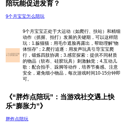
陪玩能促进发育？
9个月宝宝怎么陪玩
9个月宝宝正处于大运动（如爬行、扶站）和精细
动作（抓握、拍打）发展的关键期，可以这样陪
玩：1.躲猫猫：用毛巾遮脸再露出，帮助理解“物
体恒存”；2.爬行追逐：用发声玩具引导宝宝爬
行，锻炼四肢协调；3.感官探索：提供不同材质
的物品（软布、硅胶玩具）刺激触觉；4.互动儿
歌：配合拍手、跺脚等动作，培养节奏感。注意
安全，避免细小物品，每次游戏时间10-15分钟即
可。
《“胖炸点陪玩”：当游戏社交遇上快
乐“膨胀力”》
胖炸点陪玩