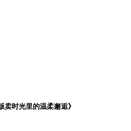
贩卖时光里的温柔邂逅》