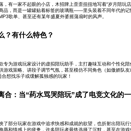
落，有一家不起眼的小店，木招牌上歪歪扭扭地写着“岁月陪玩店
商品，而是一罐罐贴着标签的玻璃瓶——里头装着不同年代的记
MP3歌单、甚至还有某年盛夏外婆摇蒲扇时的风声。
么？有什么特色？
款专为游戏玩家设计的虚拟陪玩助手，主打趣味互动和个性化陪伴
供游戏策略、讲段子调节气氛，甚至模仿不同角色（如傲娇队友
其适合想找乐子或缓解孤独感的玩家！
离合：当“药水骂哭陪玩”成了电竞文化的
映了部分玩家在游戏中追求快感和成就的欲望，也折射出陪玩行
侮辱和情感上的疲惫，许多陪玩者最终选择了沉默，甚至在游戏