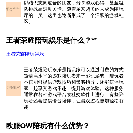
以结识志同道合的朋友，分享游戏心得，甚至组
队挑战高难度关卡。随着越来越多的人成为陪玩
厅的一员，这里也逐渐形成了一个活跃的游戏社
区。
王者荣耀陪玩娱乐是什么？**
王者荣耀陪玩娱乐
王者荣耀陪玩娱乐是指玩家可以通过付费的方式
邀请高水平的游戏陪玩者来一起玩游戏，陪玩者
不仅能够提供游戏技巧和策略指导，还能陪伴玩
家一起享受游戏乐趣，提升游戏体验。这种服务
通常在各种游戏平台或社交软件上进行，有些陪
玩者还会提供语音陪伴，让游戏过程更加轻松有
趣。
欧服OW陪玩有什么优势？