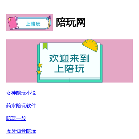
陪玩网
女神陪玩小说
药水陪玩软件
陪玩一般
虎牙知音陪玩