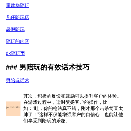
霍建华陪玩
凡仔陪玩店
暑假陪玩
陪玩的内容
dk陪玩币
### 男陪玩的有效话术技巧
男陪玩话术
其次，积极的反馈和鼓励可以提升客户的体验。
在游戏过程中，适时赞扬客户的操作，比
如：“哇，你的枪法真不错，刚才那个击杀简直太
帅了！”这样不仅能增强客户的自信心，也能让他
们享受到陪玩的乐趣。