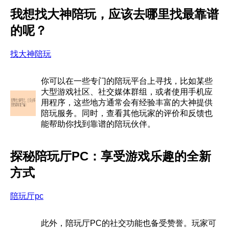
我想找大神陪玩，应该去哪里找最靠谱
的呢？
找大神陪玩
你可以在一些专门的陪玩平台上寻找，比如某些
大型游戏社区、社交媒体群组，或者使用手机应
用程序，这些地方通常会有经验丰富的大神提供
陪玩服务。同时，查看其他玩家的评价和反馈也
能帮助你找到靠谱的陪玩伙伴。
探秘陪玩厅PC：享受游戏乐趣的全新
方式
陪玩厅pc
此外，陪玩厅PC的社交功能也备受赞誉。玩家可