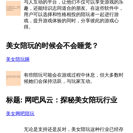
与人互动的平台，让他们不仅可以享受游戏的乐
趣，还能结识志同道合的朋友。在这些软件中，
用户可以选择和性格相投的陪玩者一起进行游
戏，提升游戏体验的同时，分享彼此的游戏心
得。
美女陪玩的时候会不会睡觉？
美女陪玩睡
有些陪玩可能会在游戏过程中休息，但大多数时
候她们会保持活跃，与玩家互动。
标题: 网吧风云：探秘美女陪玩行业
美女网吧陪玩
无论是支持还是反对，美女陪玩这种行业已经存