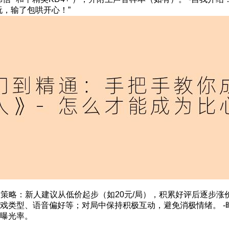
玩，输了包哄开心！”
-定价策略：新人建议从低价起步（如20元/局），积累好评后逐步涨
戏类型、语音偏好等；对局中保持积极互动，避免消极情绪。 -
曝光率。