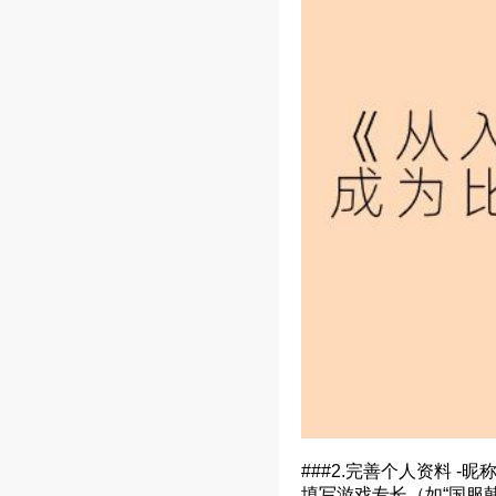
###2.完善个人资料 
填写游戏专长（如“国服韩