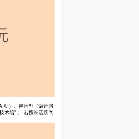
笑互动）、声音型（语音陪
术陪”； -若擅长活跃气