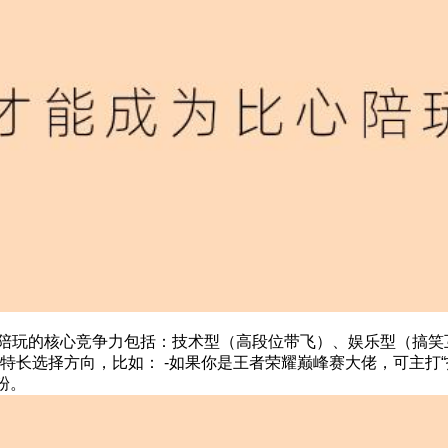
 比心陪玩的核心竞争力包括：技术型（高段位带飞）、娱乐型（搞
特长选择方向，比如： -如果你是王者荣耀巅峰赛大佬，可主打“技
粉。