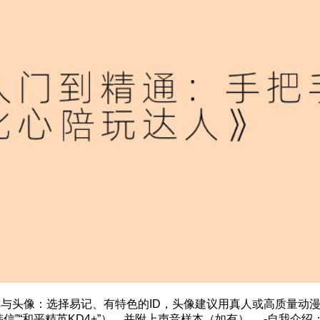
-昵称与头像：选择易记、有特色的ID，头像建议用真人或高质量动漫
信”“和平精英KD4+”），并附上声音样本（如有）。 -自我介