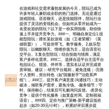
在游戏和社交需求蓬勃发展的今天，陪玩已成为
许多年轻人兼职或全职的热门选择。无论是通过
游戏陪练、语音聊天，还是技能陪伴，陪玩行业
提供了灵活的变现机会。但如何从零开始成为一
名受欢迎的陪玩？以下是一份实用指南，助你快
速上手并提升竞争力。###一、明确自身定位1.技
能型陪玩：擅长某款游戏（如《王者荣耀》《英
雄联盟》），可提供带飞、教学服务。2.娱乐型
陪玩：以幽默聊天、情绪价值为主，适合语音社
交平台。3.复合型陪玩：结合技能与情商，满足
客户多样化需求。###二、选择合适平台主流平台
包括比心、猎游、伴伴等，需实名认证并完成资
质审核。建议：-研究平台规则，避免违规；-完善
个人资料，突出特色（如“国服射手”“治愈系声
线”）。###三、提升客户满意度-沟通技巧：主动
破冰，倾听客户需求，避免冷场。-服务细节：守
时、保持耐心，结束后可礼貌询问反馈。-差异化
竞争：提供个性化服务（如复盘对局、定制祝福
语音）。###四、定价与推广策略-新手建议低价
起步（如20-30元/小时），积累好评后逐步提